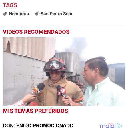
Honduras
San Pedro Sula
VIDEOS RECOMENDADOS
0
MIS TEMAS PREFERIDOS
seconds
of
5
minutes,