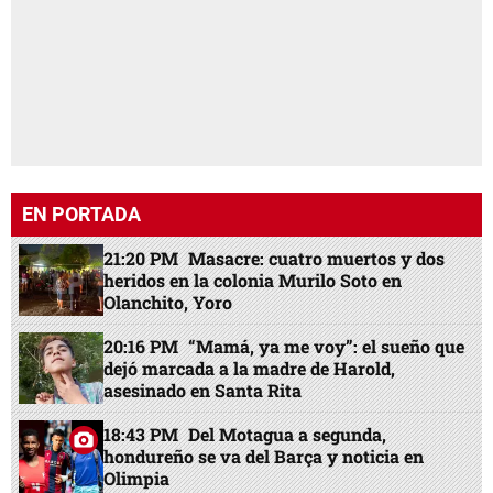
EN PORTADA
21:20 PM
Masacre: cuatro muertos y dos
heridos en la colonia Murilo Soto en
Olanchito, Yoro
20:16 PM
“Mamá, ya me voy”: el sueño que
dejó marcada a la madre de Harold,
asesinado en Santa Rita
18:43 PM
Del Motagua a segunda,
hondureño se va del Barça y noticia en
Olimpia