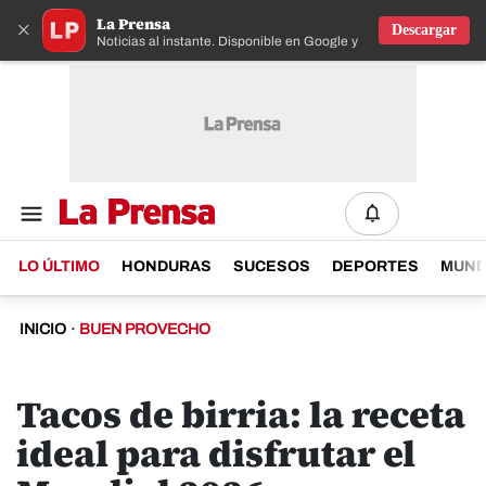
La Prensa
×
Descargar
Noticias al instante. Disponible en Google y IOS
LO ÚLTIMO
HONDURAS
SUCESOS
DEPORTES
MUN
INICIO
·
BUEN PROVECHO
Tacos de birria: la receta
ideal para disfrutar el