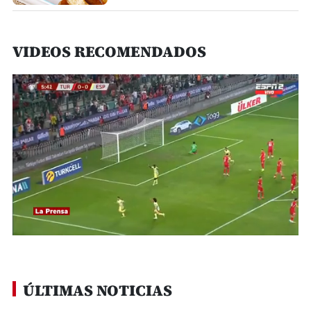
VIDEOS RECOMENDADOS
0
seconds
of
2
minutes,
ÚLTIMAS NOTICIAS
23
seconds