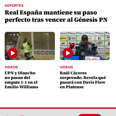
DEPORTES
Real España mantiene su paso
perfecto tras vencer al Génesis PN
VIDEOS
VIDEOS
UPN y Olancho
Raúl Cáceres
no pasan del
sorprende: Revela qué
empate 1-1 en el
pasará con Davis Flow
Emilio Williams
en Platense