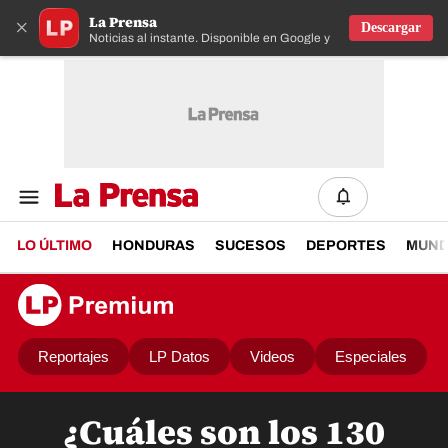
La Prensa
×
Descargar
Noticias al instante. Disponible en Google y IOS
LO ÚLTIMO
HONDURAS
SUCESOS
DEPORTES
MUN
Reportajes
LP Datos
Videos
Especiales
¿Cuáles son los 130