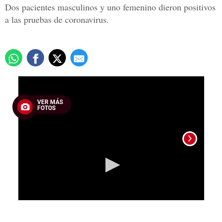
Dos pacientes masculinos y uno femenino dieron positivos
a las pruebas de coronavirus.
0
seconds
of
VER MÁS
3
FOTOS
minutes,
22
seconds
Foto: