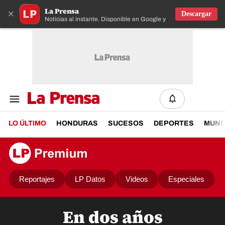
La Prensa
×
Descargar
Noticias al instante. Disponible en Google y IOS
LO ÚLTIMO
HONDURAS
SUCESOS
DEPORTES
MUN
Reportajes
LP Datos
Videos
Especiales
En dos años