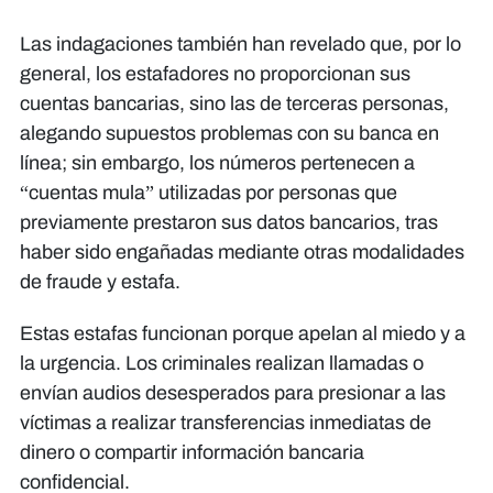
estafas encuentran terreno fértil":
Carlos Girón, editor de La Prensa
Las indagaciones también han revelado que, por lo
Verifica y El Heraldo Verifica
general, los estafadores no proporcionan sus
cuentas bancarias, sino las de terceras personas,
alegando supuestos problemas con su banca en
línea; sin embargo, los números pertenecen a
“cuentas mula” utilizadas por personas que
previamente prestaron sus datos bancarios, tras
haber sido engañadas mediante otras modalidades
de fraude y estafa.
Estas estafas funcionan porque apelan al miedo y a
la urgencia. Los criminales realizan llamadas o
envían audios desesperados para presionar a las
víctimas a realizar transferencias inmediatas de
dinero o compartir información bancaria
confidencial.