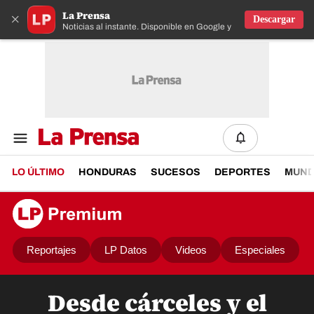
La Prensa
×
Descargar
Noticias al instante. Disponible en Google y IOS
LO ÚLTIMO
HONDURAS
SUCESOS
DEPORTES
MUN
Reportajes
LP Datos
Videos
Especiales
Desde cárceles y el