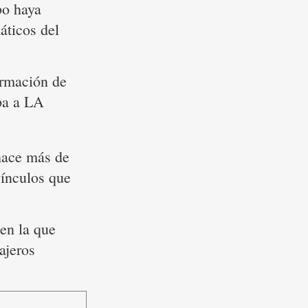
bo haya
áticos del
ormación de
rpa a LA
hace más de
vínculos que
en la que
ajeros