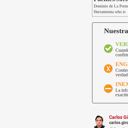
Dominio de La Pren
Herramienta who.is
Nuestra
VER
Cuando
confir
ENG
Contie
verdade
INE
La inf
exactit
Carlos G
carlos.gi