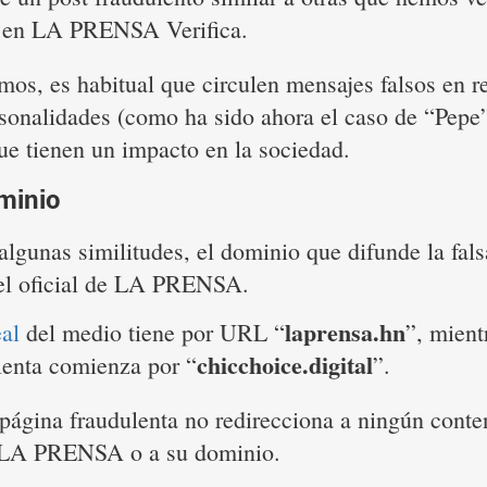
e en LA PRENSA Verifica.
os, es habitual que circulen mensajes falsos en r
rsonalidades (como ha sido ahora el caso de “Pepe
ue tienen un impacto en la sociedad.
minio
lgunas similitudes, el dominio que difunde la fals
el oficial de LA PRENSA.
laprensa.hn
eal
del medio tiene por URL “
”, mient
chicchoice.digital
lenta comienza por “
”.
página fraudulenta no redirecciona a ningún conte
e LA PRENSA o a su dominio.