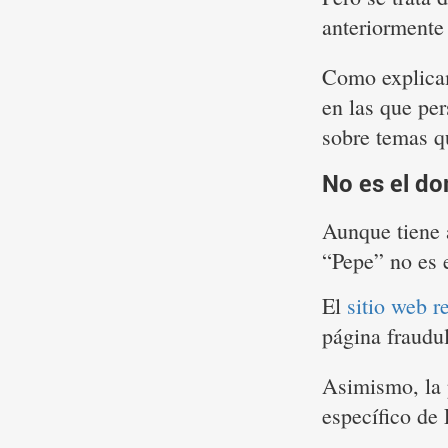
anteriorment
Como explicam
en las que pe
sobre temas q
No es el do
Aunque tiene a
“Pepe” no es 
El
sitio web r
página fraudu
Asimismo, la 
específico d