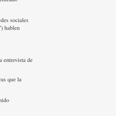
edes sociales
”) hablen
a entrevista de
ras que la
nido