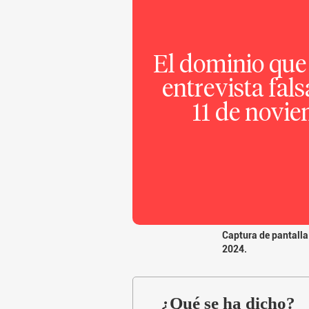
El dominio que 
entrevista fals
11 de novi
Captura de pantalla
2024.
¿Qué se ha dicho?