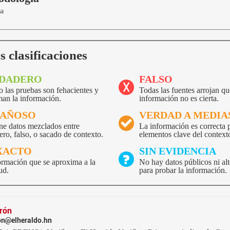
sa
s clasificaciones
DADERO
FALSO
 las pruebas son fehacientes y
Todas las fuentes arrojan qu
man la información.
información no es cierta.
AÑOSO
VERDAD A MEDIA
ne datos mezclados entre
La información es correcta 
ro, falso, o sacado de contexto.
elementos clave del context
XACTO
SIN EVIDENCIA
ormación que se aproxima a la
No hay datos públicos ni alt
ud.
para probar la información.
irón
ron@elheraldo.hn