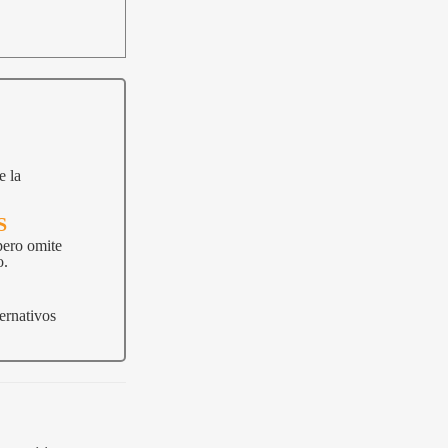
e la
S
pero omite
o.
ernativos