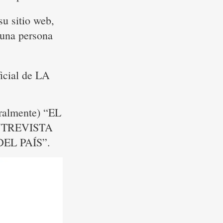
u sitio web,
 una persona
ficial de LA
eralmente) “EL
NTREVISTA
L PAÍS”.