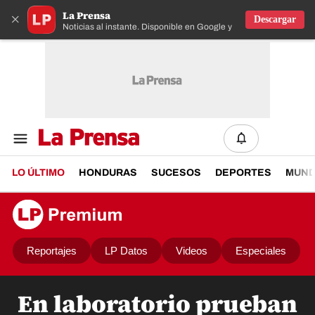
La Prensa
×
Descargar
Noticias al instante. Disponible en Google y IOS
LO ÚLTIMO
HONDURAS
SUCESOS
DEPORTES
MUN
Reportajes
LP Datos
Videos
Especiales
En laboratorio prueban