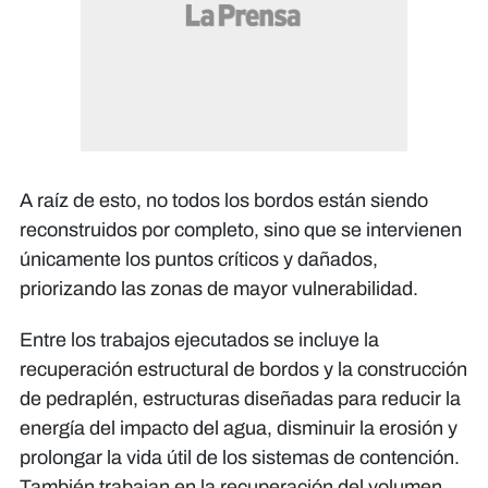
bordo": Helena Hernández, habitante
bordos": Juan Carlos Arita, pastor de
estos bordos", Javier Thompson,
dirigente comunitario
una iglesia local
de Amapa
A raíz de esto, no todos los bordos están siendo
reconstruidos por completo, sino que se intervienen
únicamente los puntos críticos y dañados,
priorizando las zonas de mayor vulnerabilidad.
Entre los trabajos ejecutados se incluye la
recuperación estructural de bordos y la construcción
de pedraplén, estructuras diseñadas para reducir la
energía del impacto del agua, disminuir la erosión y
prolongar la vida útil de los sistemas de contención.
También trabajan en la recuperación del volumen