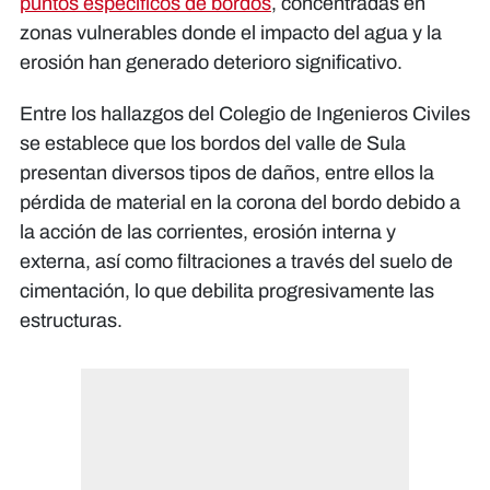
puntos específicos de bordos
, concentradas en
zonas vulnerables donde el impacto del agua y la
erosión han generado deterioro significativo.
Entre los hallazgos del Colegio de Ingenieros Civiles
se establece que los bordos del valle de Sula
presentan diversos tipos de daños, entre ellos la
pérdida de material en la corona del bordo debido a
la acción de las corrientes, erosión interna y
externa, así como filtraciones a través del suelo de
cimentación, lo que debilita progresivamente las
estructuras.
"Uno aquí vive con miedo porque no
"Venimos periódicamente a mirar la
"Estamos contentos porque hemos
mirado que se le ha puesto mano a
evolución de los trabajos de estos
sabé cuándo ese río va a pasar el