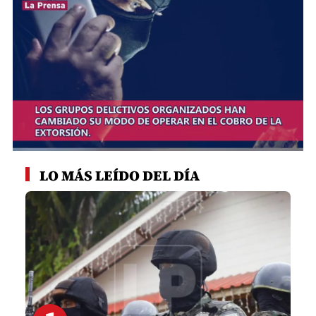
0
seconds
LO MÁS LEÍDO DEL DÍA
of
1
minute,
22
seconds