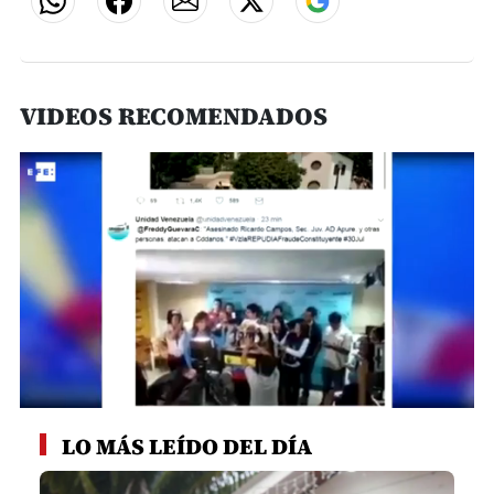
VIDEOS RECOMENDADOS
0
seconds
LO MÁS LEÍDO DEL DÍA
of
2
minutes,