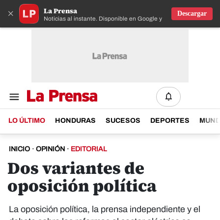
La Prensa
×
Descargar
Noticias al instante. Disponible en Google y IOS
LO ÚLTIMO
HONDURAS
SUCESOS
DEPORTES
MUN
INICIO
·
OPINIÓN
·
EDITORIAL
Dos variantes de
oposición política
La oposición política, la prensa independiente y el