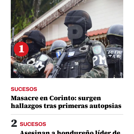
21
seconds
1
SUCESOS
Masacre en Corinto: surgen
hallazgos tras primeras autopsias
2
SUCESOS
Asesinan a hondureño líder de