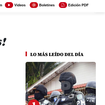
m
Videos
Boletines
Edición PDF
!
LO MÁS LEÍDO DEL DÍA
1