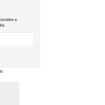
cionales e
ía.
r.