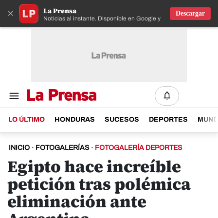
La Prensa
×
Descargar
Noticias al instante. Disponible en Google y IOS
LO ÚLTIMO
HONDURAS
SUCESOS
DEPORTES
MUN
INICIO
·
FOTOGALERÍAS
·
FOTOGALERÍA DEPORTES
Egipto hace increíble
petición tras polémica
eliminación ante