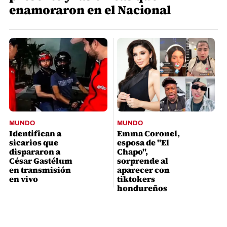
enamoraron en el Nacional
MUNDO
MUNDO
Identifican a
Emma Coronel,
sicarios que
esposa de "El
dispararon a
Chapo",
César Gastélum
sorprende al
en transmisión
aparecer con
en vivo
tiktokers
hondureños