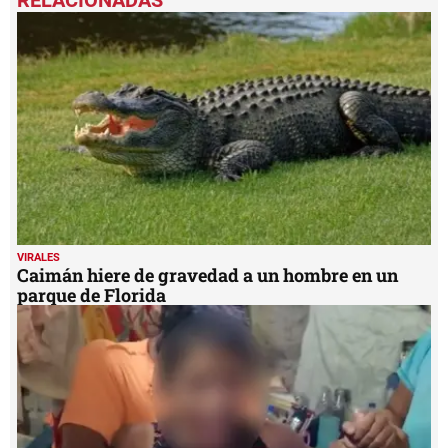
of
38
seconds
VIRALES
Caimán hiere de gravedad a un hombre en un
parque de Florida