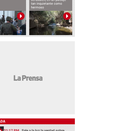
tan inquietante como
hermoso
ADA
21:17 PM
Sale a la luz la verdad sobre