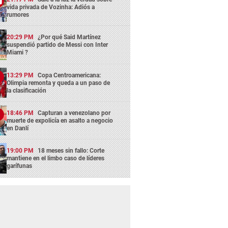
vida privada de Vozinha: Adiós a
rumores
20:29 PM
¿Por qué Said Martínez
suspendió partido de Messi con Inter
Miami ?
13:29 PM
Copa Centroamericana:
Olimpia remonta y queda a un paso de
la clasificación
18:46 PM
Capturan a venezolano por
muerte de expolicía en asalto a negocio
en Danlí
19:00 PM
18 meses sin fallo: Corte
mantiene en el limbo caso de líderes
garífunas