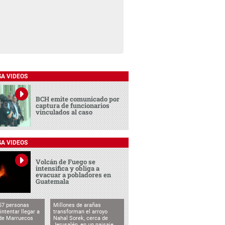
SA VIDEOS
BCH emite comunicado por
captura de funcionarios
vinculados al caso
SA VIDEOS
Volcán de Fuego se
intensifica y obliga a
evacuar a pobladores en
Guatemala
57 personas
Millones de arañas
intentar llegar a
transforman el arroyo
de Marruecos
Nahal Sorek, cerca de
Jerusalén, en un paisaje