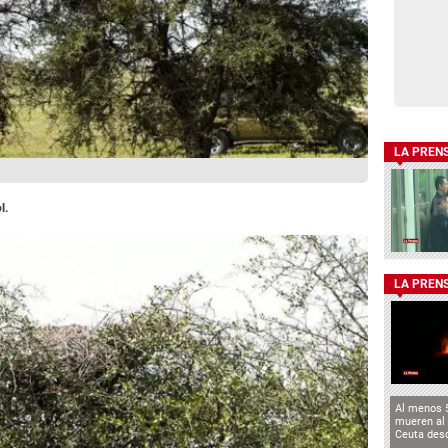
LA PREN
l.
LA PREN
Al menos 
mueren al 
Ceuta des