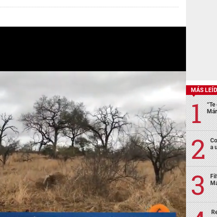
MÁS LEÍ
“Te 
Már
Co
a 
Fi
Má
Re