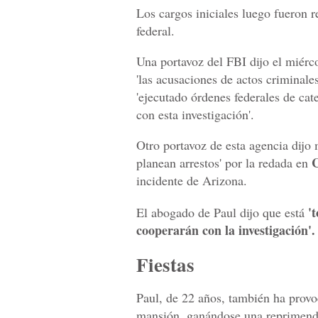
Los cargos iniciales luego fueron r
federal.
Una portavoz del FBI dijo el miérco
'las acusaciones de actos criminale
'ejecutado órdenes federales de ca
con esta investigación'.
Otro portavoz de esta agencia dijo
C
planean arrestos' por la redada en
incidente de Arizona.
't
El abogado de Paul dijo que está
cooperarán con la investigación'.
Fiestas
Paul, de 22 años, también ha provo
mansión, ganándose una reprimenda