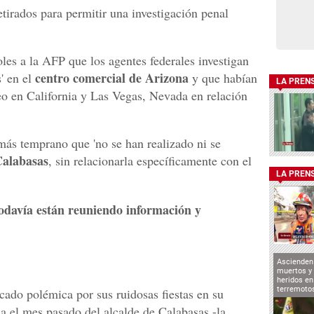
etirados para permitir una investigación penal
les a la AFP que los agentes federales investigan
centro comercial de Arizona
s' en el
y que habían
LA PREN
teo en California y Las Vegas, Nevada en relación
 más temprano que 'no se han realizado ni se
alabasas
, sin relacionarla específicamente con el
LA PREN
odavía están reuniendo información y
Ascienden 
muertos y 
heridos en
terremoto
cado polémica por sus ruidosas fiestas en su
 el mes pasado del alcalde de Calabasas -la