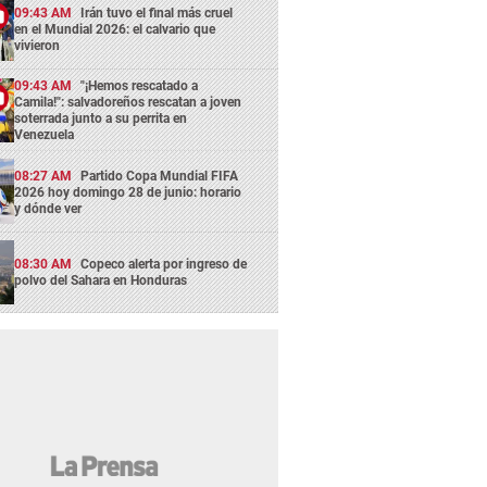
09:43 AM
Irán tuvo el final más cruel
en el Mundial 2026: el calvario que
vivieron
09:43 AM
"¡Hemos rescatado a
Camila!": salvadoreños rescatan a joven
soterrada junto a su perrita en
Venezuela
08:27 AM
Partido Copa Mundial FIFA
2026 hoy domingo 28 de junio: horario
y dónde ver
08:30 AM
Copeco alerta por ingreso de
polvo del Sahara en Honduras