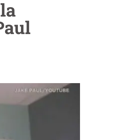
la
Paul