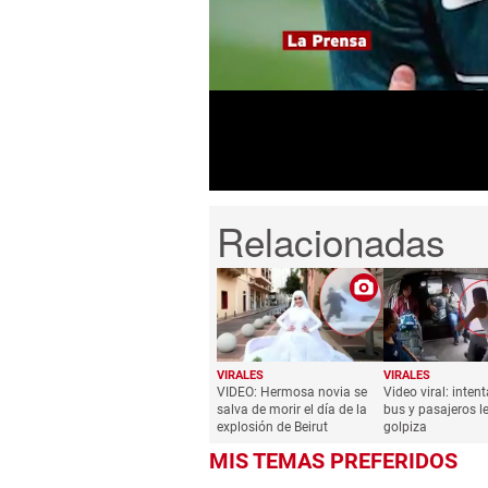
seconds
of
1
minute,
57
seconds
Volume
0%
VIRALES
VIRALES
VIDEO: Hermosa novia se
Video viral: inten
salva de morir el día de la
bus y pasajeros l
explosión de Beirut
golpiza
MIS TEMAS PREFERIDOS