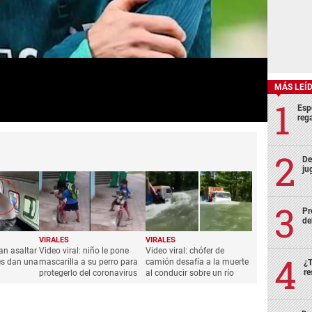
MÁS LEÍ
Esp
rega
De
ju
Pr
de
VIRALES
VIRALES
tan asaltar
Video viral: niño le pone
Video viral: chófer de
es dan una
mascarilla a su perro para
camión desafía a la muerte
¿T
re
protegerlo del coronavirus
al conducir sobre un río