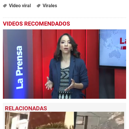
Video viral
Virales
VIDEOS RECOMENDADOS
0
seconds
of
2
minutes,
51
seconds