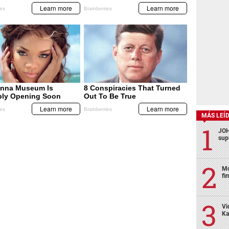
MÁS LEÍ
JOH
sup
Mo
fi
Vi
Ka