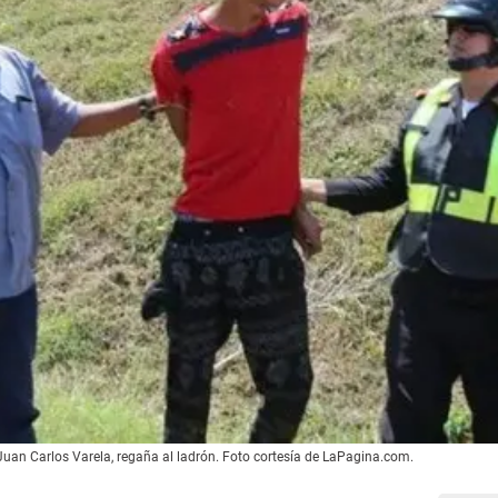
an Carlos Varela, regaña al ladrón. Foto cortesía de LaPagina.com.