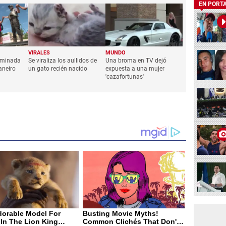
EN PORT
VIRALES
MUNDO
taminada
Se viraliza los aullidos de
Una broma en TV dejó
aneiro
un gato recién nacido
expuesta a una mujer
'cazafortunas'