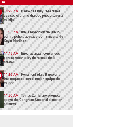
ADA
10:28 AM
Padre de Emily: "Me duele
que sea el último día que puedo tener a
mi hija"
11:55 AM
Inicia repetición del juicio
contra policía acusado por la muerte de
Keyla Martínez
11:45 AM
Enee: avanzan consensos
para aprobar la ley de rescate de la
estatal
11:16 AM
Ferran enfada a Barcelona
tras coqueteo con el mejor equipo del
mundo
11:20 AM
Tomás Zambrano promete
apoyo del Congreso Nacional al sector
palmero