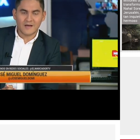
Millones d
transforma
Nahal Sore
Jerusalén,
tan inqui
hermoso