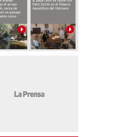
e arañas
El papa León se reúne con
n el arroyo
Patti Smith en el Palacio
k, cerca de
Apostólico del Vaticano
 en un paisaje
etante como