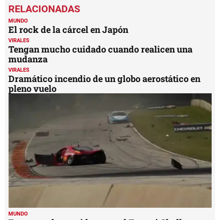
seconds
of
3
MUNDO
minutes,
El rock de la cárcel en Japón
51
VIRALES
seconds
Tengan mucho cuidado cuando realicen una
mudanza
VIRALES
Dramático incendio de un globo aerostático en
pleno vuelo
MUNDO