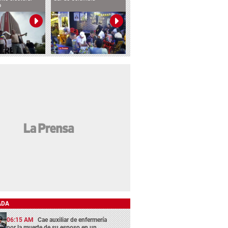
o
ADA
06:15 AM
Cae auxiliar de enfermería
por la muerte de su esposo en un