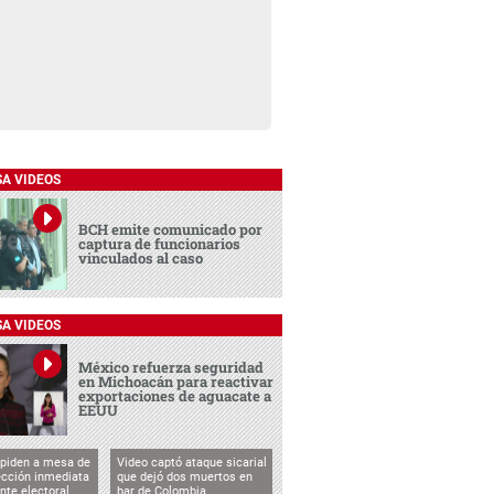
SA VIDEOS
BCH emite comunicado por
captura de funcionarios
vinculados al caso
SA VIDEOS
México refuerza seguridad
en Michoacán para reactivar
exportaciones de aguacate a
EEUU
 piden a mesa de
Video captó ataque sicarial
ección inmediata
que dejó dos muertos en
nte electoral
bar de Colombia