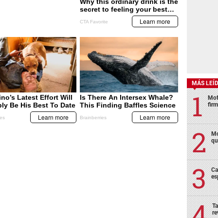
MÁS LEÍ
Mot
fir
Mo
qu
Ca
es
Ta
re