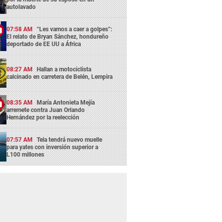
autolavado
07:58 AM
“Les vamos a caer a golpes”:
El relato de Bryan Sánchez, hondureño
deportado de EE UU a África
08:27 AM
Hallan a motociclista
calcinado en carretera de Belén, Lempira
08:35 AM
María Antonieta Mejía
arremete contra Juan Orlando
Hernández por la reelección
07:57 AM
Tela tendrá nuevo muelle
para yates con inversión superior a
L100 millones