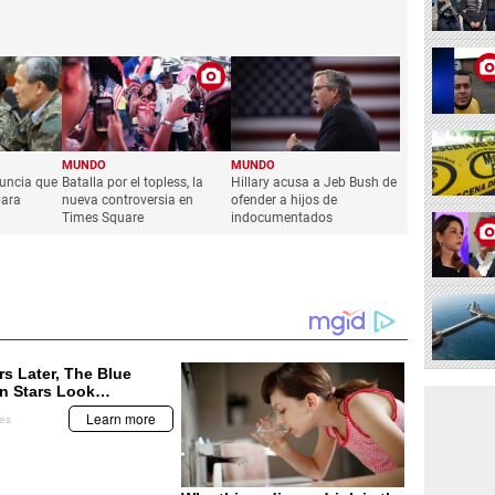
MUNDO
MUNDO
nuncia que
Batalla por el topless, la
Hillary acusa a Jeb Bush de
para
nueva controversia en
ofender a hijos de
Times Square
indocumentados