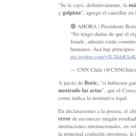
más
“Se le cayó, definitivamente, la
golpista
y
”, agregó el canciller en 
🔴 AHORA | Presidente Boric 
"No tengo dudas de que el r
fraude, además están cometie
humanos. Acá hay principios q
pic.twitter.com/vJLXkhKSzK
— CNN Chile (@CNNChile
Boric,
A juicio de
“si hubiesen gan
mostrado las actas
”, que el Cons
como indica la normativa legal.
En declaraciones a la prensa, el ch
error
de reconocer ningún resultado
instituciones internacionales, en ve
la principal coalición opositora, 