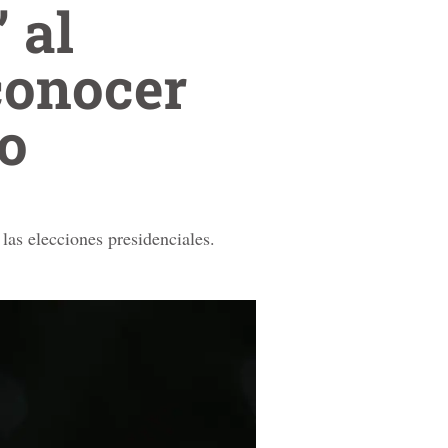
 al
conocer
ro
las elecciones presidenciales.