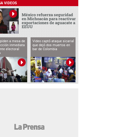
SA VIDEOS
México refuerza seguridad
en Michoacán para reactivar
exportaciones de aguacate a
EEUU
 piden a mesa de
Video captó ataque sicarial
ección inmediata
que dejó dos muertos en
nte electoral
bar de Colombia
o