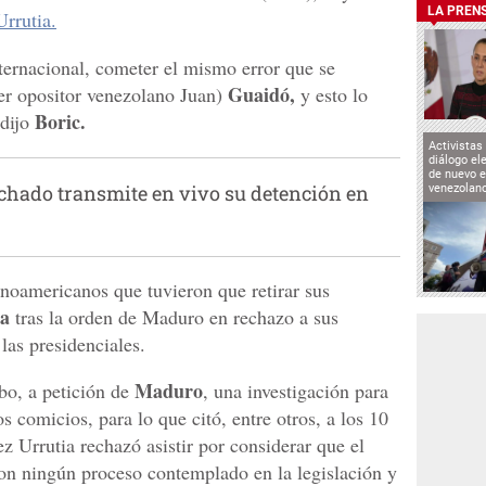
LA PREN
rrutia.
rnacional, cometer el mismo error que se
Guaidó,
er opositor venezolano Juan)
y esto lo
Boric.
 dijo
Activistas
diálogo el
de nuevo e
chado transmite en vivo su detención en
venezolan
tinoamericanos que tuvieron que retirar sus
la
tras la orden de Maduro en rechazo a sus
las presidenciales.
Maduro
bo, a petición de
, una investigación para
los comicios, para lo que citó, entre otros, a los 10
z Urrutia rechazó asistir por considerar que el
on ningún proceso contemplado en la legislación y