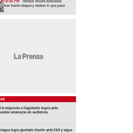
18:46 PM
Terrible: Muere futbolista
tras fuerte ataque y relatan lo que pasó
DAS
 le responde a Dagoberto Aspra ante
uestas amenazas en audiencia
tagua logra ajustado triunfo ante FAS y sigue