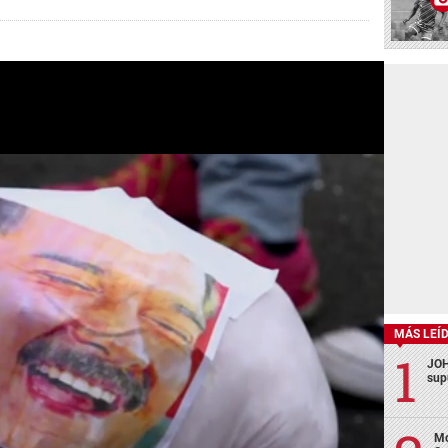
MÁS LEÍ
JOH
sup
Mo