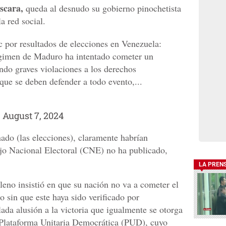
cara,
queda al desnudo su gobierno pinochetista
la red social.
por resultados de elecciones en Venezuela:
égimen de Maduro ha intentado cometer un
ndo graves violaciones a los derechos
ue se deben defender a todo evento,...
)
August 7, 2024
ado (las elecciones), claramente habrían
ejo Nacional Electoral (CNE) no ha publicado,
LA PREN
ileno insistió en que su nación no va a cometer el
 sin que este haya sido verificado por
lada alusión a la victoria que igualmente se otorga
la Plataforma Unitaria Democrática (PUD), cuyo