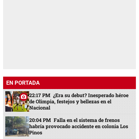
EN PORTADA
22:17 PM
¿Era su debut? Inesperado héroe
de Olimpia, festejos y bellezas en el
Nacional
20:04 PM
Falla en el sistema de frenos
habría provocado accidente en colonia Los
Pinos