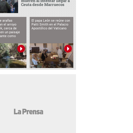
mueren al intentar llegar a
Ceuta desde Marruecos
e arañas
El papa León se reúne con
n el arroyo
Patti Smith en el Palacio
k, cerca de
Apostólico del Vaticano
 en un paisaje
etante como