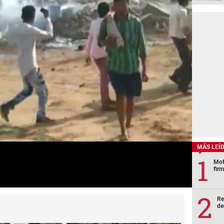
MÁS LEÍ
Mot
fir
Re
de