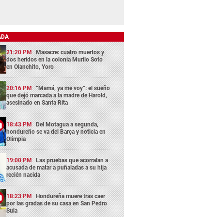
ADA
21:20 PM
Masacre: cuatro muertos y
dos heridos en la colonia Murilo Soto
en Olanchito, Yoro
20:16 PM
“Mamá, ya me voy”: el sueño
que dejó marcada a la madre de Harold,
asesinado en Santa Rita
18:43 PM
Del Motagua a segunda,
hondureño se va del Barça y noticia en
Olimpia
19:00 PM
Las pruebas que acorralan a
acusada de matar a puñaladas a su hija
recién nacida
18:23 PM
Hondureña muere tras caer
por las gradas de su casa en San Pedro
Sula