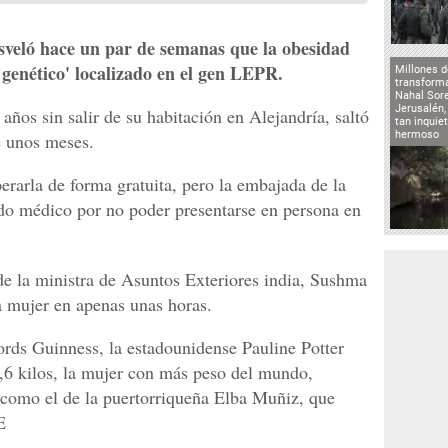
esveló hace un par de semanas que la obesidad
 genético' localizado en el gen LEPR.
Millones d
transforma
Nahal Sore
Jerusalén,
años sin salir de su habitación en Alejandría, saltó
tan inqui
hermoso
e unos meses.
erarla de forma gratuita, pero la embajada de la
ado médico por no poder presentarse en persona en
 de la ministra de Asuntos Exteriores india, Sushma
a mujer en apenas unas horas.
ords Guinness, la estadounidense Pauline Potter
1,6 kilos, la mujer con más peso del mundo,
 como el de la puertorriqueña Elba Muñiz, que
E