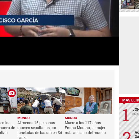
MÁS LEÍ
JOH
sup
Ac
Ga