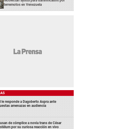
recolectan ayuda para damnificados por
terremotos en Venezuela
DAS
 le responde a Dagoberto Aspra ante
uestas amenazas en audiencia
usan de cómplice a novia trans de César
stélum por su curiosa reacción en vivo