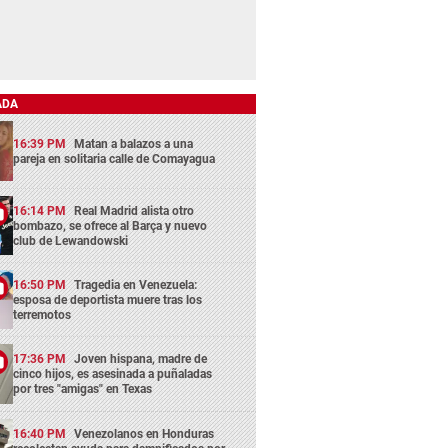
ADA
16:39 PM
Matan a balazos a una
pareja en solitaria calle de Comayagua
16:14 PM
Real Madrid alista otro
bombazo, se ofrece al Barça y nuevo
club de Lewandowski
16:50 PM
Tragedia en Venezuela:
esposa de deportista muere tras los
terremotos
17:36 PM
Joven hispana, madre de
cinco hijos, es asesinada a puñaladas
por tres "amigas" en Texas
16:40 PM
Venezolanos en Honduras