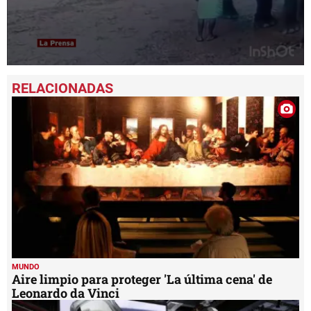
0
seconds
of
1
minute,
12
seconds
MUNDO
Aire limpio para proteger 'La última cena' de
Leonardo da Vinci