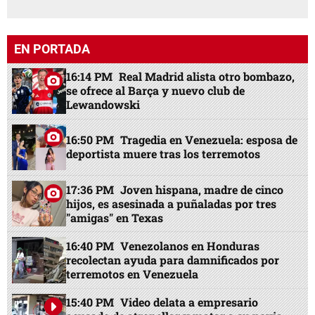
EN PORTADA
16:14 PM
Real Madrid alista otro bombazo,
se ofrece al Barça y nuevo club de
Lewandowski
16:50 PM
Tragedia en Venezuela: esposa de
deportista muere tras los terremotos
17:36 PM
Joven hispana, madre de cinco
hijos, es asesinada a puñaladas por tres
"amigas" en Texas
16:40 PM
Venezolanos en Honduras
recolectan ayuda para damnificados por
terremotos en Venezuela
15:40 PM
Video delata a empresario