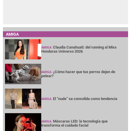
AMIGA
Claudia Canahuati: del running al Miss
AMIGA
Honduras Universo 2026
¿Cómo hacer que tus perros dejen de
AMIGA
pelear?
El “nude” se consolida como tendencia
AMIGA
Máscaras LED: la tecnología que
AMIGA
transforma el cuidado facial