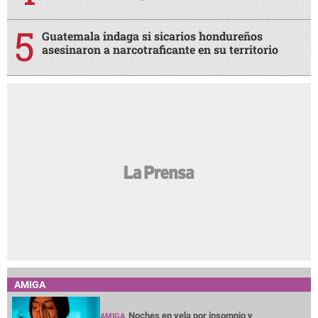
Guatemala indaga si sicarios hondureños
asesinaron a narcotraficante en su territorio
AMIGA
Noches en vela por insomnio y
AMIGA