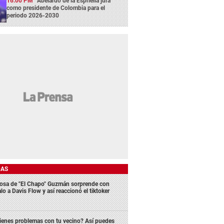
16:00 PM
Abelardo de la Espriella jura
como presidente de Colombia para el
periodo 2026-2030
DAS
osa de "El Chapo" Guzmán sorprende con
lo a Davis Flow y así reaccionó el tiktoker
ienes problemas con tu vecino? Así puedes