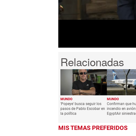
of
1
minute,
26
seconds
Volume
0%
MUNDO
MUNDO
'Popeye' busca seguir los
Confirman que h
pasos de Pablo Escobar en
incendio en avión
la política
EgyptAir siniestr
MIS TEMAS PREFERIDOS