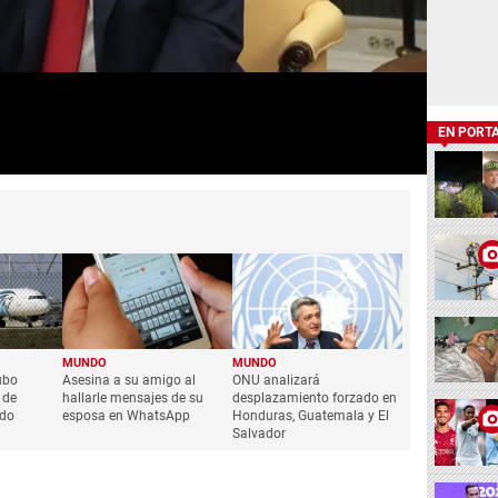
EN PORT
MUNDO
MUNDO
ubo
Asesina a su amigo al
ONU analizará
 de
hallarle mensajes de su
desplazamiento forzado en
ado
esposa en WhatsApp
Honduras, Guatemala y El
Salvador