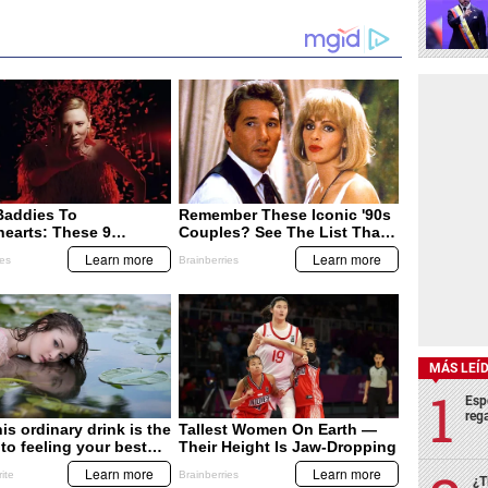
MÁS LEÍ
Esp
rega
¿T