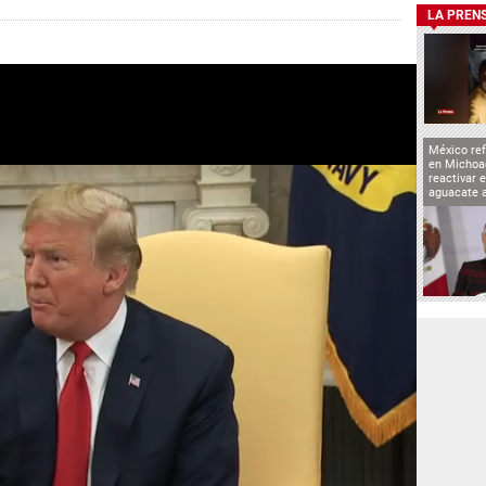
LA PREN
México ref
en Michoa
reactivar 
aguacate 