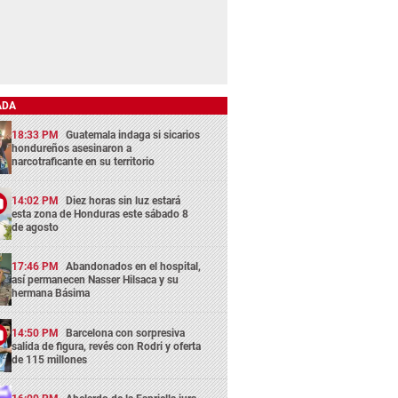
ADA
18:33 PM
Guatemala indaga si sicarios
hondureños asesinaron a
narcotraficante en su territorio
14:02 PM
Diez horas sin luz estará
esta zona de Honduras este sábado 8
de agosto
17:46 PM
Abandonados en el hospital,
así permanecen Nasser Hilsaca y su
hermana Básima
14:50 PM
Barcelona con sorpresiva
salida de figura, revés con Rodri y oferta
de 115 millones