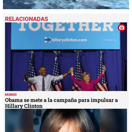
0
seconds
of
1
minute,
14
seconds
MUNDO
Obama se mete a la campaña para impulsar a
Hillary Clinton