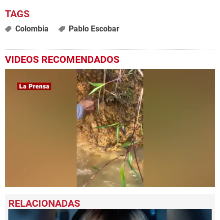
Colombia
Pablo Escobar
VIDEOS RECOMENDADOS
0
seconds
of
26