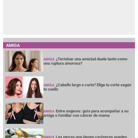
AMIGA
¿Terminar una amistad duele tanto como
AMIGA
una ruptura amorosa?
¿Cabello largo o corto? Elige tu corte según
AMIGA
tu cuello
Entre mujeres: guía para acompañar a su
AMIGA
amiga o familiar con cáncer de mama
Las perras que tienen cachorros pueden
AMIGA