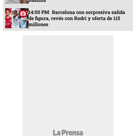
14:50 PM
Barcelona con sorpresiva salida
de figura, revés con Rodri y oferta de 115
millones