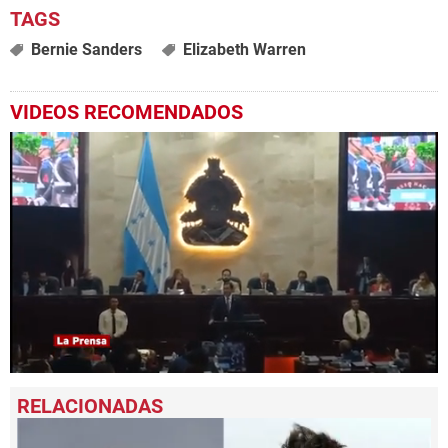
Bernie Sanders
Elizabeth Warren
VIDEOS RECOMENDADOS
0
seconds
of
3
minutes,