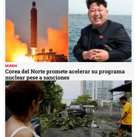
34
seconds
MUNDO
Corea del Norte promete acelerar su programa
nuclear pese a sanciones