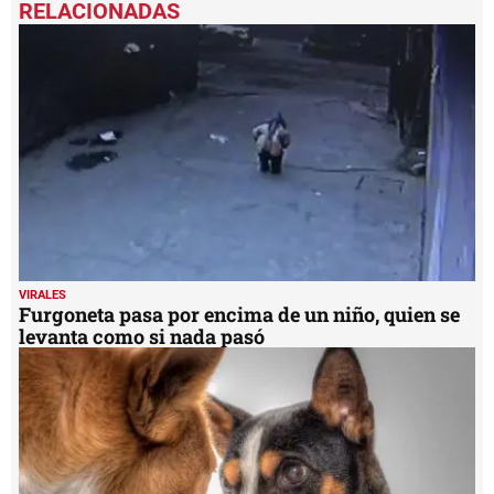
of
1
minute,
5
seconds
VIRALES
Furgoneta pasa por encima de un niño, quien se
levanta como si nada pasó