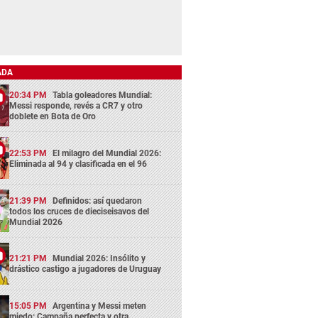
ADA
20:34 PM
Tabla goleadores Mundial:
Messi responde, revés a CR7 y otro
doblete en Bota de Oro
22:53 PM
El milagro del Mundial 2026:
Eliminada al 94 y clasificada en el 96
21:39 PM
Definidos: así quedaron
todos los cruces de dieciseisavos del
Mundial 2026
21:21 PM
Mundial 2026: Insólito y
drástico castigo a jugadores de Uruguay
15:05 PM
Argentina y Messi meten
miedo: Campaña perfecta y otra