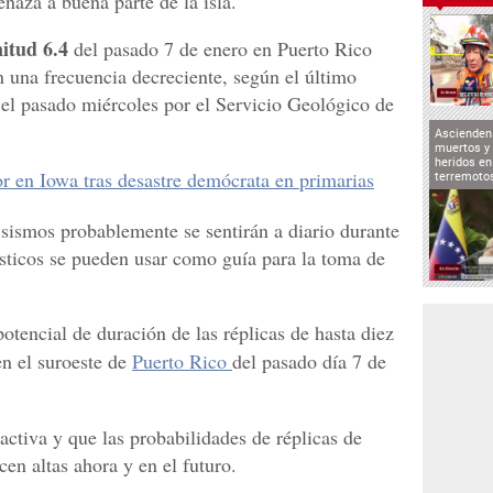
naza a buena parte de la isla.
itud 6.4
del pasado 7 de enero en Puerto Rico
n una frecuencia decreciente, según el último
o el pasado miércoles por el Servicio Geológico de
Ascienden 
muertos y 
heridos en
r en Iowa tras desastre demócrata en primarias
terremoto
sismos probablemente se sentirán a diario durante
sticos se pueden usar como guía para la toma de
tencial de duración de las réplicas de hasta diez
n el suroeste de
Puerto Rico
del pasado día 7 de
ctiva y que las probabilidades de réplicas de
n altas ahora y en el futuro.