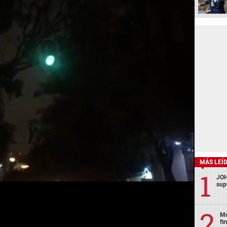
MÁS LEÍ
JOH
sup
Mo
fi