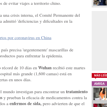
 de evitar viajes a territorio chino.
a una crisis interna, el Comité Permanente del
 admitió 'deficiencias y dificultades en la
tos por coronavirus en China
 país precisa 'urgentemente' mascarillas de
productos para enfrentar la epidemia.
Wuhan
o récord de 10 días en
recibió este martes
hospital más grande (1,600 camas) está en
MÁS LEÍ
ertas en unos días.
AMIGA
tratamiento
 el mundo investigan para encontrar un
us
y prueban la eficacia de medicamentos contra la
enfermos de sida,
ados a
pero advierten de que el