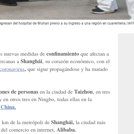
regresan del hospital de Wuhan previo a su ingreso a una región en cuarentena./AFP
confinamiento
es nuevas medidas de
que afectan a
Shanghái
cercanas a
, su corazón económico, con el
,
coronavirus
que sigue propagándose y ha matado
lones de personas
Taizhou
en la ciudad de
, en tres
y en otros tres en Ningbo, todas ellas en la
China.
Shanghái,
5 km de la metrópoli de
la ciudad más
Alibaba.
 del comercio en internet,