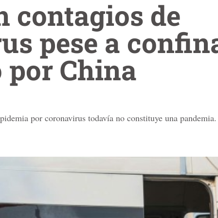
 contagios de
us pese a confi
 por China
idemia por coronavirus todavía no constituye una pandemia.