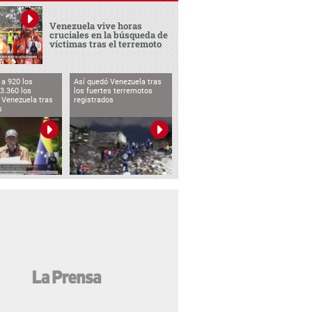
Venezuela vive horas
cruciales en la búsqueda de
víctimas tras el terremoto
a 920 los
Así quedó Venezuela tras
3.360 los
los fuertes terremotos
 Venezuela tras
registrados
s