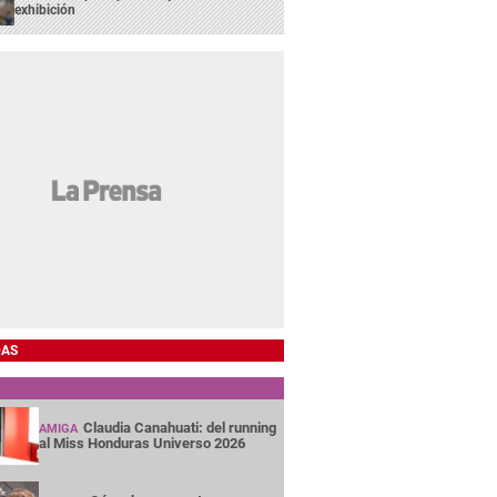
exhibición
DAS
Claudia Canahuati: del running
AMIGA
al Miss Honduras Universo 2026