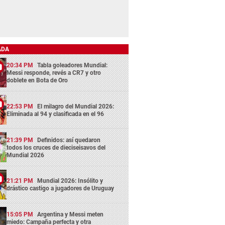
ADA
20:34 PM
Tabla goleadores Mundial:
Messi responde, revés a CR7 y otro
doblete en Bota de Oro
22:53 PM
El milagro del Mundial 2026:
Eliminada al 94 y clasificada en el 96
21:39 PM
Definidos: así quedaron
todos los cruces de dieciseisavos del
Mundial 2026
21:21 PM
Mundial 2026: Insólito y
drástico castigo a jugadores de Uruguay
15:05 PM
Argentina y Messi meten
miedo: Campaña perfecta y otra