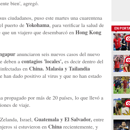
ente bien', agregó.
sus ciudadanos, puso este martes una cuarentena
Yokohama
 el puerto de
, para verificar la salud de
EN PORT
Hong Kong
e que un viajero que desembarcó en
ingapur
anunciaron seis nuevos casos del nuevo
contagios 'locales',
 se deben a
es decir dentro del
China. Malasia y Tailandia
 infectadas en
 han dado positivo al virus y que no han estado
a propagado por más de 20 países, lo que llevó a
iones de viaje.
Guatemala y El Salvador,
Zelanda, Israel,
entre
China
anjeros si estuvieron en
recientemente, y