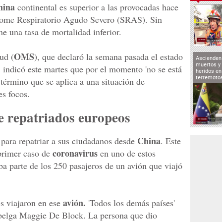
ina
continental es superior a las provocadas hace
drome Respiratorio Agudo Severo (SRAS). Sin
ne una tasa de mortalidad inferior.
OMS
ud (
), que declaró la semana pasada el estado
Ascienden 
muertos y 
,
indicó este martes que por el momento 'no se está
heridos en
terremoto
n término que se aplica a una situación de
s focos.
e repatriados europeos
China
 para repatriar a sus ciudadanos desde
. Este
coronavirus
 primer caso de
en uno de estos
a parte de los 250 pasajeros de un avión que viajó
avión.
s viajaron en ese
'Todos los demás países'
a belga Maggie De Block. La persona que dio