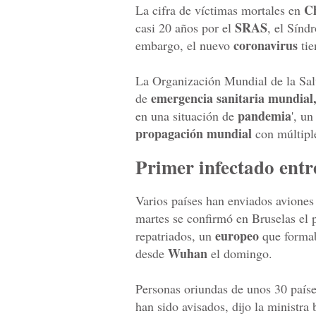
Ch
La cifra de víctimas mortales en
SRAS
casi 20 años por el
, el Sín
coronavirus
embargo, el nuevo
tie
La Organización Mundial de la Sal
emergencia sanitaria mundial
de
pandemia
en una situación de
', u
propagación mundial
con múltiple
Primer infectado entr
Varios países han enviados aviones
martes se confirmó en Bruselas el
europeo
repatriados, un
que formab
Wuhan
desde
el domingo.
Personas oriundas de unos 30 paíse
han sido avisados, dijo la ministr