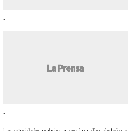
"
"
Las autoridades reabrieron ayer las calles aledañas a