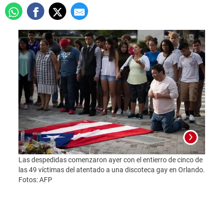
Las despedidas comenzaron ayer con el entierro de cinco de
JT04.
las 49 víctimas del atentado a una discoteca gay en Orlando.
oran 
Fotos: AFP
del ti
la Ce
(EEUU
resul
afgan