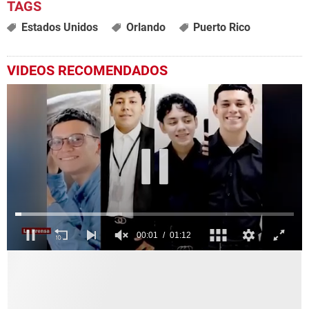
Estados Unidos
Orlando
Puerto Rico
VIDEOS RECOMENDADOS
0
seconds
of
1
minute,