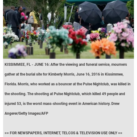
KISSIMMEE, FL - JUNE 16: After the viewing and funeral service, mourners
gather at the burial site for Kimberly Morris, June 16, 2016 in Kissimmee,
Florida. Morris, who worked as a bouncer at the Pulse Nightclub, was killed in
the shooting. The shooting at Pulse Nightclub, which killed 49 people and
injured 53, is the worst mass-shooting event in American history. Drew
Angerer/Getty Images/AFP
== FOR NEWSPAPERS, INTERNET, TELCOS & TELEVISION USE ONLY ==