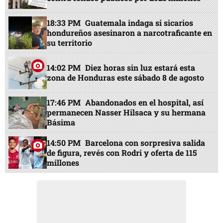
18:33 PM
Guatemala indaga si sicarios
hondureños asesinaron a narcotraficante en
su territorio
14:02 PM
Diez horas sin luz estará esta
zona de Honduras este sábado 8 de agosto
17:46 PM
Abandonados en el hospital, así
permanecen Nasser Hilsaca y su hermana
Básima
14:50 PM
Barcelona con sorpresiva salida
de figura, revés con Rodri y oferta de 115
millones