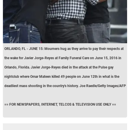
ORLANDO, FL - JUNE 15: Mourners hug as they arrive to pay their respects at
the wake for Javier Jorge-Reyes at Family Funeral Care on June 15, 2016 in
Orlando, Florida. Javier Jorge-Reyes died in the attack at the Pulse gay
nightclub where Omar Mateen killed 49 people on June 12th in what is the
deadliest mass shooting in the country's history. Joe Raedle/Getty Images/AFP
== FOR NEWSPAPERS, INTERNET, TELCOS & TELEVISION USE ONLY ==