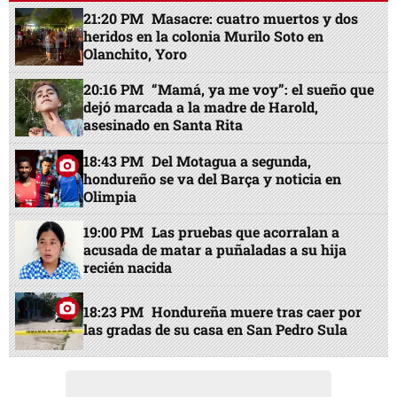
21:20 PM
Masacre: cuatro muertos y dos
heridos en la colonia Murilo Soto en
Olanchito, Yoro
20:16 PM
“Mamá, ya me voy”: el sueño que
dejó marcada a la madre de Harold,
asesinado en Santa Rita
18:43 PM
Del Motagua a segunda,
hondureño se va del Barça y noticia en
Olimpia
19:00 PM
Las pruebas que acorralan a
acusada de matar a puñaladas a su hija
recién nacida
18:23 PM
Hondureña muere tras caer por
las gradas de su casa en San Pedro Sula