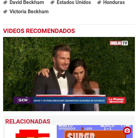
David Beckham
Estados Unidos
Honduras
Victoria Beckham
VIDEOS RECOMENDADOS
0
seconds
of
26
seconds