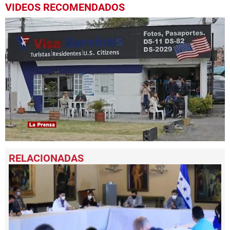
VIDEOS RECOMENDADOS
0
seconds
of
1
minute,
1
second