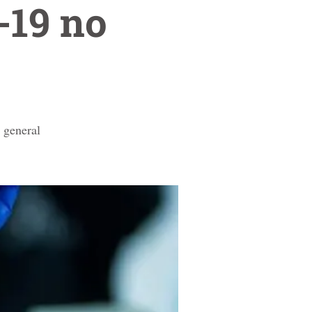
-19 no
 general