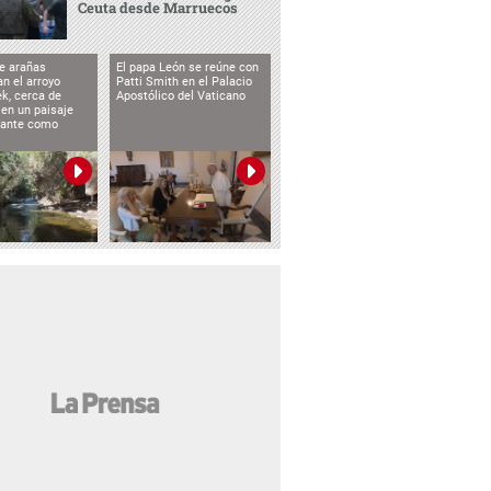
Ceuta desde Marruecos
e arañas
El papa León se reúne con
n el arroyo
Patti Smith en el Palacio
k, cerca de
Apostólico del Vaticano
 en un paisaje
etante como