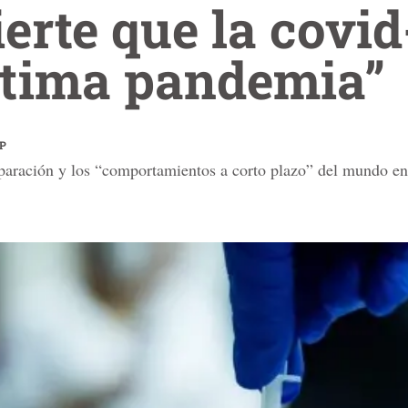
rte que la covid
última pandemia”
FP
reparación y los “comportamientos a corto plazo” del mundo en