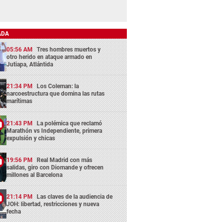
ADA
05:56 AM
Tres hombres muertos y
otro herido en ataque armado en
Jutiapa, Atlántida
21:34 PM
Los Coleman: la
narcoestructura que domina las rutas
marítimas
21:43 PM
La polémica que reclamó
Marathón vs Independiente, primera
expulsión y chicas
19:56 PM
Real Madrid con más
salidas, giro con Diomande y ofrecen
millones al Barcelona
21:14 PM
Las claves de la audiencia de
JOH: libertad, restricciones y nueva
fecha