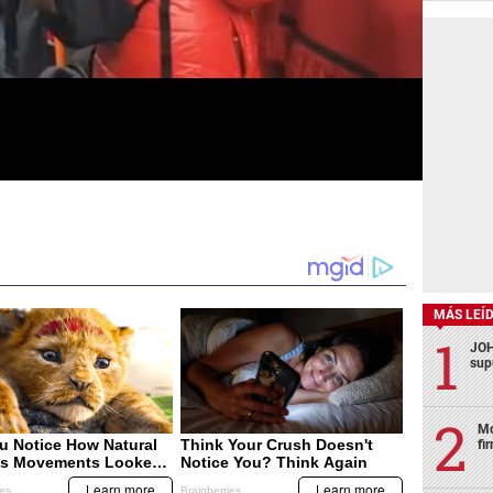
MÁS LEÍ
JOH
sup
Mo
fi