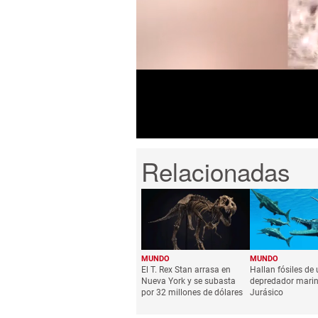
0
seconds
of
1
minute,
44
seconds
Volume
0%
MUNDO
MUNDO
El T. Rex Stan arrasa en
Hallan fósiles de
Nueva York y se subasta
depredador marin
por 32 millones de dólares
Jurásico