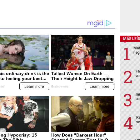
MÁS LEÍ
Mat
neg
Fa
en
Im
as
Re
ve