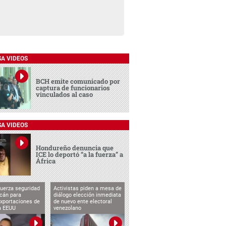
SA VIDEOS
BCH emite comunicado por
captura de funcionarios
vinculados al caso
SA VIDEOS
Hondureño denuncia que
ICE lo deportó “a la fuerza” a
África
uerza seguridad
Activistas piden a mesa de
cán para
diálogo elección inmediata
exportaciones de
de nuevo ente electoral
a EEUU
venezolano