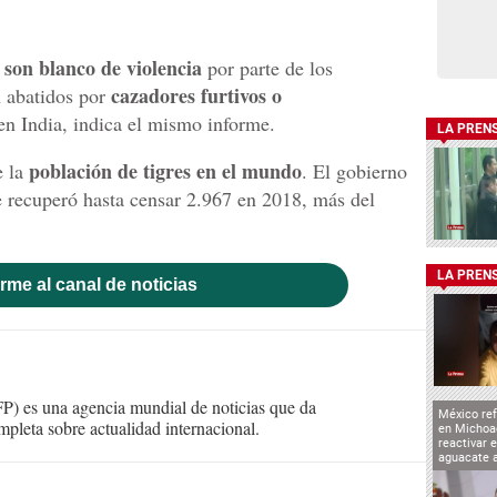
son blanco de violencia
por parte de los
cazadores furtivos o
 abatidos por
n India, indica el mismo informe.
LA PREN
población de tigres en el mundo
e la
. El gobierno
 recuperó hasta censar 2.967 en 2018, más del
LA PREN
rme al canal de noticias
) es una agencia mundial de noticias que da
México ref
mpleta sobre actualidad internacional.
en Michoa
reactivar 
aguacate 