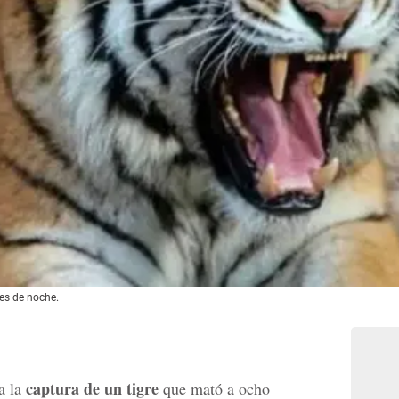
nes de noche.
captura de un tigre
a la
que mató a ocho