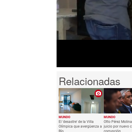
0
seconds
of
2
minutes,
17
seconds
Volume
0%
MUNDO
MUNDO
El 'desastre' de la Villa
Otto Pérez Molina 
Olímpica que avergüenza a
juicio por nuevo 
Río
corrupción