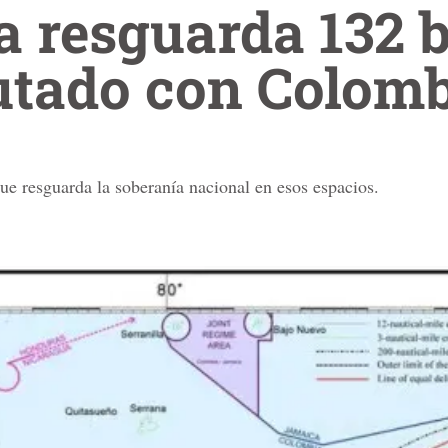
 resguarda 132 
utado con Colom
ue resguarda la soberanía nacional en esos espacios.