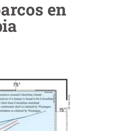
barcos en
bia