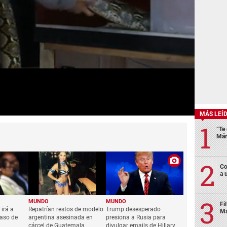
MÁS LEÍ
“Te 
Már
Co
a 
MUNDO
MUNDO
Fi
irá a
Repatrían restos de modelo
Trump desesperado
Má
caso de
argentina asesinada en
presiona a Rusia para
cárcel de Guatemala
divulgar emails de Hillary