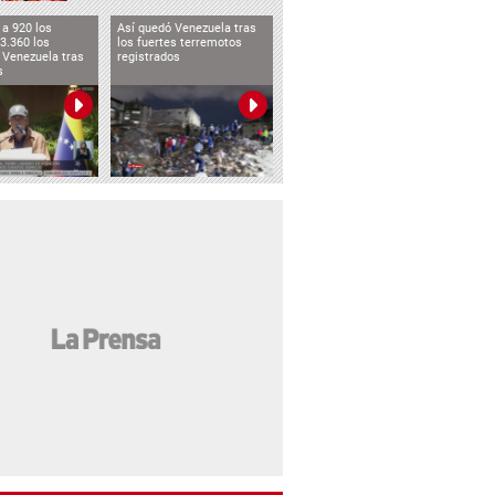
a 920 los
Así quedó Venezuela tras
3.360 los
los fuertes terremotos
 Venezuela tras
registrados
s