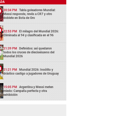
ADA
20:34 PM
Tabla goleadores Mundial:
Messi responde, revés a CR7 y otro
doblete en Bota de Oro
22:53 PM
El milagro del Mundial 2026:
Eliminada al 94 y clasificada en el 96
21:39 PM
Definidos: así quedaron
todos los cruces de dieciseisavos del
Mundial 2026
21:21 PM
Mundial 2026: Insólito y
drástico castigo a jugadores de Uruguay
15:05 PM
Argentina y Messi meten
miedo: Campaña perfecta y otra
exhibición