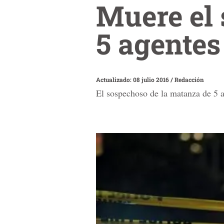
Muere el
5 agentes
Actualizado: 08 julio 2016
/
Redacción
El sospechoso de la matanza de 5 ag