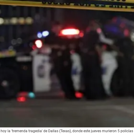
y la 'tremenda tragedia' de Dallas (Texas), donde este jueves murieron 5 policías 