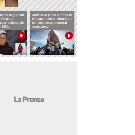
uerza seguridad
Activistas piden a mesa de
cán para
diálogo elección inmediata
exportaciones de
de nuevo ente electoral
a EEUU
venezolano