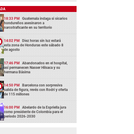
ADA
18:33 PM
Guatemala indaga si sicarios
hondureños asesinaron a
narcotraficante en su territorio
14:02 PM
Diez horas sin luz estará
esta zona de Honduras este sábado 8
de agosto
17:46 PM
Abandonados en el hospital,
así permanecen Nasser Hilsaca y su
hermana Básima
14:50 PM
Barcelona con sorpresiva
salida de figura, revés con Rodri y oferta
de 115 millones
16:00 PM
Abelardo de la Espriella jura
como presidente de Colombia para el
periodo 2026-2030