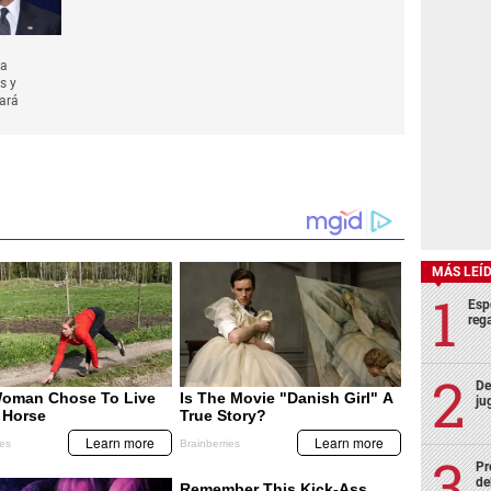
la
s y
ará
MÁS LEÍ
Esp
rega
De
ju
Pr
de