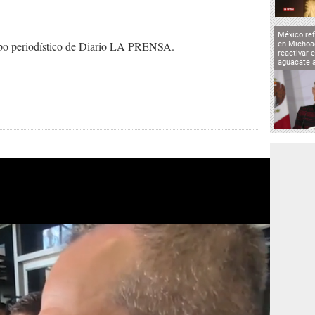
México ref
uipo periodístico de Diario LA PRENSA.
en Michoa
reactivar 
aguacate 