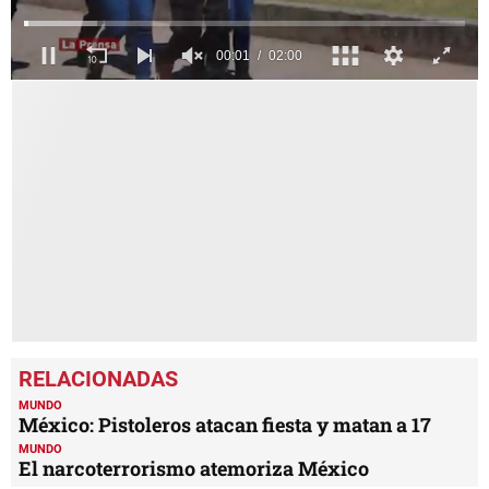
0
seconds
of
2
minutes,
0
MUNDO
México: Pistoleros atacan fiesta y matan a 17
MUNDO
El narcoterrorismo atemoriza México