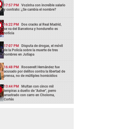
17:57 PM
Vozinha con increíble salario
y contrato: ¿Se cambia el nombre?
16:22 PM
Dos cracks al Real Madrid,
se va del Barcelona y hondureño es
noticia
17:07 PM
Disputa de drogas, el móvil
de la Policía sobre la muerte de tres
hombres en Jutiapa
16:48 PM
Roosevelt Hernández fue
acusado por delitos contra la libertad de
prensa, no de múltiples homicidios
13:44 PM
Multan con cinco mil
lempiras a dueño de "Asher", perro
arrastrado con carro en Choloma,
Cortés