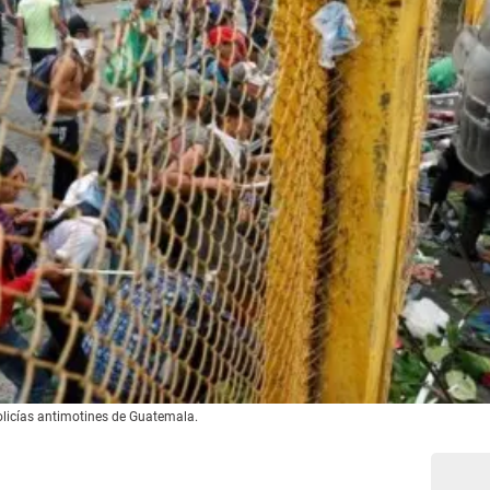
olicías antimotines de Guatemala.