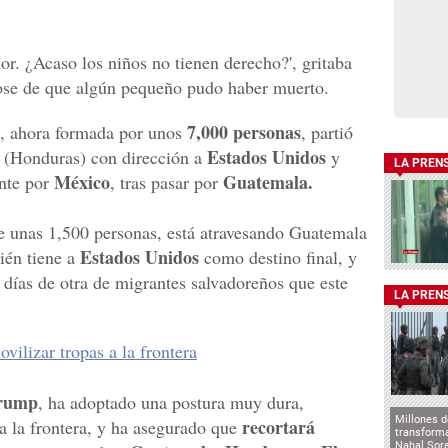
or. ¿Acaso los niños no tienen derecho?', gritaba
ose de que algún pequeño pudo haber muerto.
7,000 personas
s, ahora formada por unos
, partió
Estados Unidos
 (Honduras) con dirección a
y
LA PREN
México
Guatemala.
ente por
, tras pasar por
e unas 1,500 personas, está atravesando Guatemala
Estados Unidos
ién tiene a
como destino final, y
 días de otra de migrantes salvadoreños que este
LA PREN
ilizar tropas a la frontera
rump
, ha adoptado una postura muy dura,
Millones d
recortará
a la frontera, y ha asegurado que
transforma
Nahal Sore