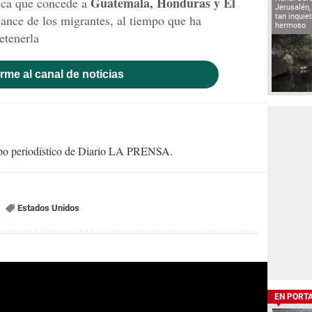
Guatemala, Honduras y El
ca que concede a
Jerusalén,
ance de los migrantes, al tiempo que ha
tan inqui
hermoso
etenerla
rme al canal de noticias
uipo periodístico de Diario LA PRENSA.
Estados Unidos
EN PORT