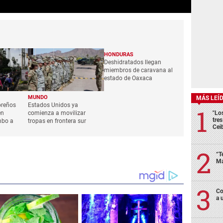
HONDURAS
Deshidratados llegan
miembros de caravana al
estado de Oaxaca
MUNDO
MÁS LEÍ
oreños
Estados Unidos ya
en
comienza a movilizar
"Lo
tre
mbo a
tropas en frontera sur
Cei
“T
Má
Co
a 