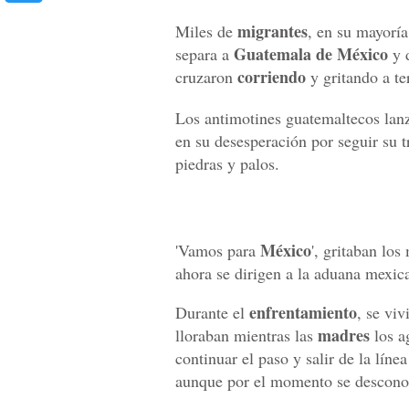
migrantes
Miles de
, en su mayorí
Guatemala de México
separa a
y 
corriendo
cruzaron
y gritando a te
Los antimotines guatemaltecos la
en su desesperación por seguir su t
piedras y palos.
México
'Vamos para
', gritaban lo
ahora se dirigen a la aduana mexica
enfrentamiento
Durante el
, se vi
madres
lloraban mientras las
los a
continuar el paso y salir de la lín
aunque por el momento se descono