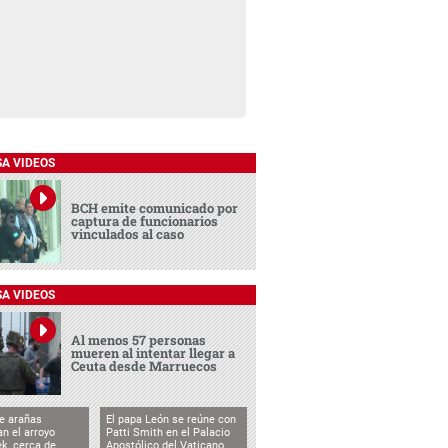
SA VIDEOS
BCH emite comunicado por
captura de funcionarios
vinculados al caso
SA VIDEOS
Al menos 57 personas
mueren al intentar llegar a
Ceuta desde Marruecos
e arañas
El papa León se reúne con
n el arroyo
Patti Smith en el Palacio
k, cerca de
Apostólico del Vaticano