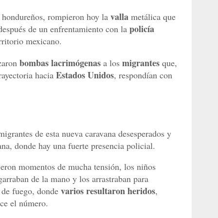
valla
a hondureños, rompieron hoy la
metálica que
policía
después de un enfrentamiento con la
rritorio mexicano.
bombas lacrimógenas
migrantes
nzaron
a los
que,
Estados Unidos
rayectoria hacia
, respondían con
s migrantes de esta nueva caravana desesperados y
na, donde hay una fuerte presencia policial.
vieron momentos de mucha tensión, los niños
garraban de la mano y los arrastraban para
varios resultaron heridos
ea de fuego, donde
,
ce el número.