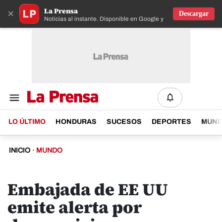
La Prensa
×
Descargar
Noticias al instante. Disponible en Google y IOS
LO ÚLTIMO
HONDURAS
SUCESOS
DEPORTES
MUN
INICIO
·
MUNDO
Embajada de EE UU
emite alerta por