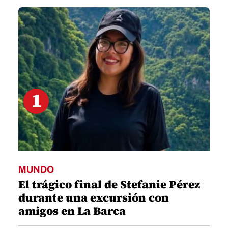
49
seconds
1
MUNDO
El trágico final de Stefanie Pérez
durante una excursión con
amigos en La Barca