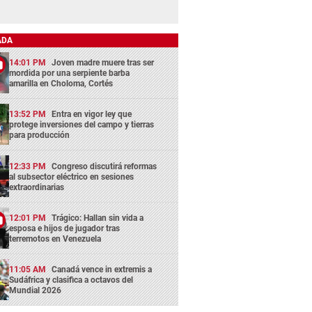
ADA
14:01 PM
Joven madre muere tras ser
mordida por una serpiente barba
amarilla en Choloma, Cortés
13:52 PM
Entra en vigor ley que
protege inversiones del campo y tierras
para producción
12:33 PM
Congreso discutirá reformas
al subsector eléctrico en sesiones
extraordinarias
12:01 PM
Trágico: Hallan sin vida a
esposa e hijos de jugador tras
terremotos en Venezuela
11:05 AM
Canadá vence in extremis a
Sudáfrica y clasifica a octavos del
Mundial 2026