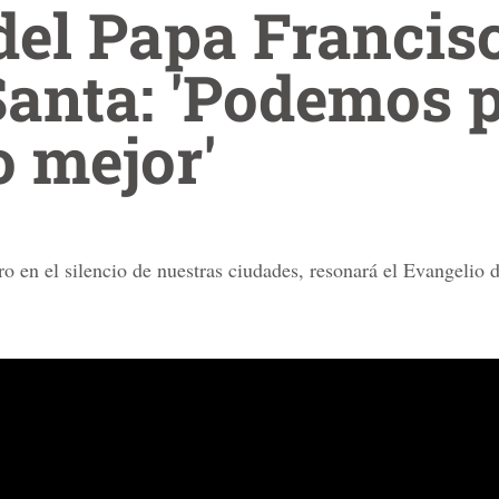
el Papa Francisc
anta: 'Podemos p
 mejor'
o en el silencio de nuestras ciudades, resonará el Evangelio 