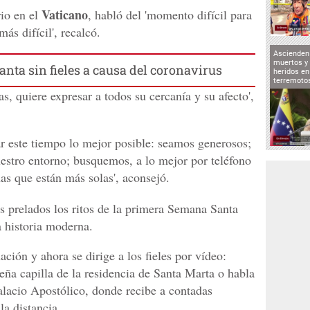
Vaticano
rio en el
, habló del 'momento difícil para
ás difícil', recalcó.
Ascienden 
muertos y 
nta sin fieles a causa del coronavirus
heridos en
terremoto
as, quiere expresar a todos su cercanía y su afecto',
r este tiempo lo mejor posible: seamos generosos;
estro entorno; busquemos, a lo mejor por teléfono
nas que están más solas', aconsejó.
s prelados los ritos de la primera Semana Santa
la historia moderna.
ación y ahora se dirige a los fieles por vídeo:
eña capilla de la residencia de Santa Marta o habla
alacio Apostólico, donde recibe a contadas
a distancia.