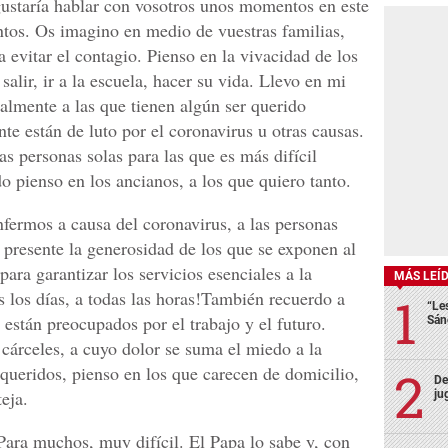
 gustaría hablar con vosotros unos momentos en este
entos. Os imagino en medio de vuestras familias,
a evitar el contagio. Pienso en la vivacidad de los
alir, ir a la escuela, hacer su vida. Llevo en mi
ialmente a las que tienen algún ser querido
e están de luto por el coronavirus u otras causas.
s personas solas para las que es más difícil
 pienso en los ancianos, a los que quiero tanto.
nfermos a causa del coronavirus, a las personas
 presente la generosidad de los que se exponen al
ara garantizar los servicios esenciales a la
MÁS LEÍ
s los días, a todas las horas!También recuerdo a
“Le
están preocupados por el trabajo y el futuro.
Sán
 cárceles, a cuyo dolor se suma el miedo a la
 queridos, pienso en los que carecen de domicilio,
De
eja.
ju
Para muchos, muy difícil. El Papa lo sabe y, con