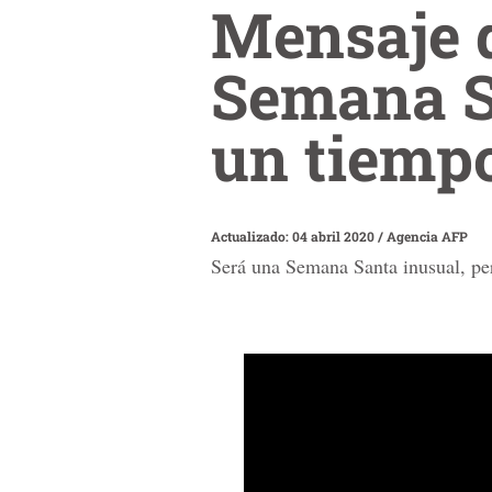
Mensaje d
Semana S
un tiempo
Actualizado: 04 abril 2020
/
Agencia AFP
Será una Semana Santa inusual, per
0
seconds
of
4
minutes,
56
seconds
Volume
90%