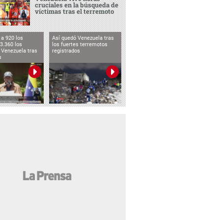
cruciales en la búsqueda de
víctimas tras el terremoto
a 920 los
Así quedó Venezuela tras
3.360 los
los fuertes terremotos
 Venezuela tras
registrados
s