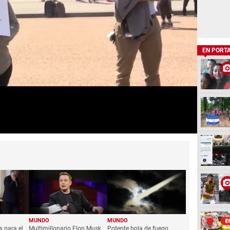
EN PORT
MUNDO
MUNDO
 para el
Multimillonario Elon Musk
Potente bola de fuego