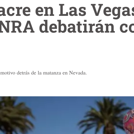
cre en Las Vegas
NRA debatirán co
 motivo detrás de la matanza en Nevada.