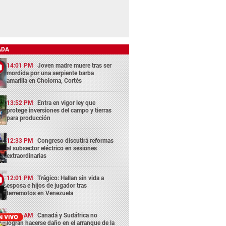
ADA
14:01 PM
Joven madre muere tras ser
mordida por una serpiente barba
amarilla en Choloma, Cortés
13:52 PM
Entra en vigor ley que
protege inversiones del campo y tierras
para producción
12:33 PM
Congreso discutirá reformas
al subsector eléctrico en sesiones
extraordinarias
12:01 PM
Trágico: Hallan sin vida a
esposa e hijos de jugador tras
terremotos en Venezuela
11:05 AM
Canadá y Sudáfrica no
logran hacerse daño en el arranque de la