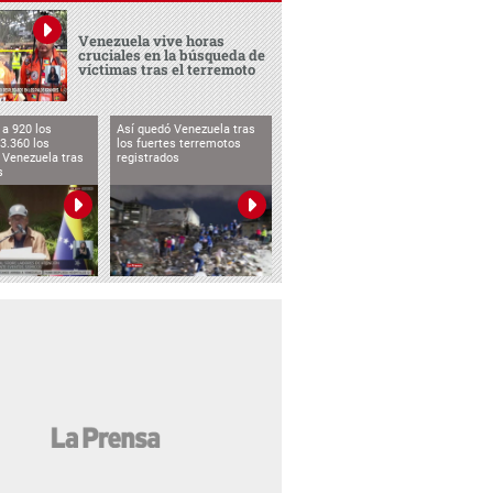
Venezuela vive horas
cruciales en la búsqueda de
víctimas tras el terremoto
a 920 los
Así quedó Venezuela tras
3.360 los
los fuertes terremotos
 Venezuela tras
registrados
s