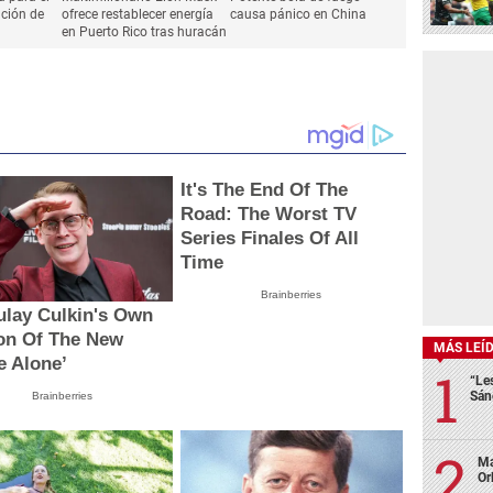
ación de
ofrece restablecer energía
causa pánico en China
en Puerto Rico tras huracán
It's The End Of The
Road: The Worst TV
Series Finales Of All
Time
Brainberries
lay Culkin's Own
on Of The New
MÁS LEÍ
 Alone’
“Le
Sán
Brainberries
Ma
Or