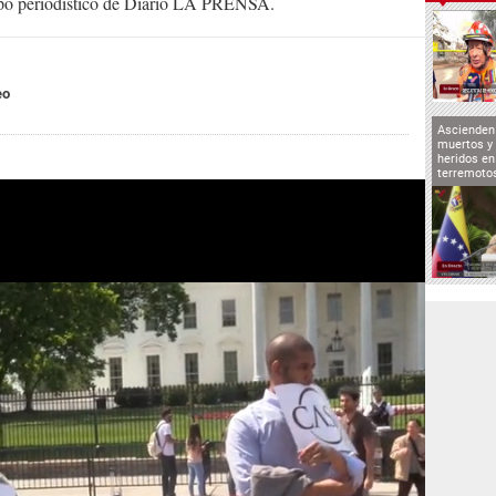
uipo periodístico de Diario LA PRENSA.
eo
Ascienden 
muertos y 
heridos en
terremoto