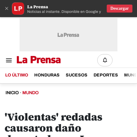
La Prensa
×
Descargar
Noticias al instante. Disponible en Google y IOS
LO ÚLTIMO
HONDURAS
SUCESOS
DEPORTES
MUN
INICIO
·
MUNDO
'Violentas' redadas
causaron daño