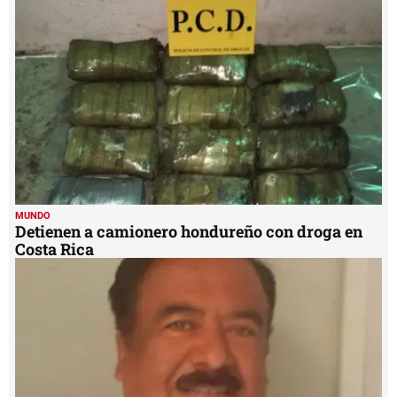
45
seconds
MUNDO
Detienen a camionero hondureño con droga en
Costa Rica