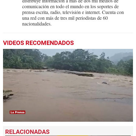
distribuye información a más de dos mil medios de
comunicación en todo el mundo en los soportes de
prensa escrita, radio, televisión e internet. Cuenta con
una red con más de tres mil periodistas de 60
nacionalidades.
VIDEOS RECOMENDADOS
0
seconds
of